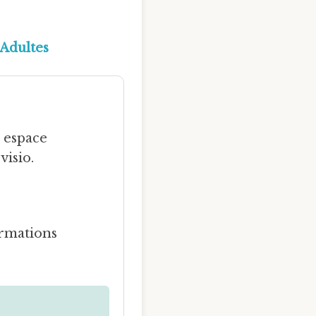
 Adultes
n espace
visio.
ormations