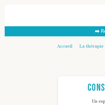
Aller
au
contenu
➡️ 
Accueil
La thérapie 
Cons
Un esp