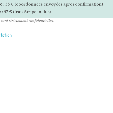
e :
55 € (coordonnées envoyées après confirmation)
 :
57 € (frais Stripe inclus)
 sont strictement confidentielles.
tation