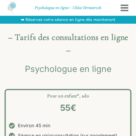
Aller
Psychologue en ligne - Chloé Vermeersch
au
contenu
➡️ Réservez votre séance en ligne dès maintenant
PSYCHOLOGUE EN LIGNE | CONSULTATIONS, TARIFS ET RÉSERVATION
AVEC CHLOÉ VERMEERSCH
– Tarifs des consultations en ligne
–
Psychologue en ligne
Pour un enfant*, ado
55€
Environ 45 min
Séance en visioconsultation (sur googlemeet)