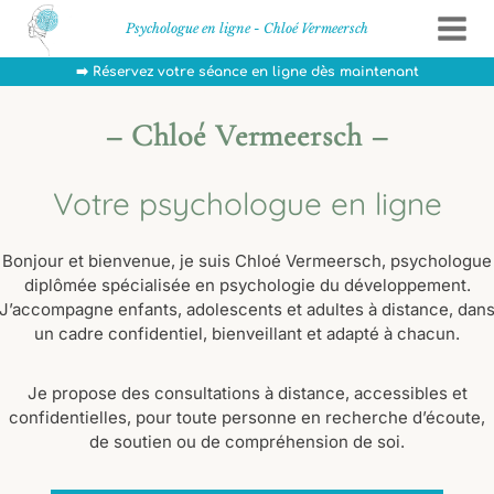
Aller
Psychologue en ligne - Chloé Vermeersch
au
contenu
➡️ Réservez votre séance en ligne dès maintenant
PSYCHOLOGUE EN LIGNE | CONSULTATION ET SOUTIEN PSYCHOLOGIQUE À
DISTANCE AVEC CHLOÉ VERMEERSCH
–
Chloé Vermeersch –
Votre psychologue en ligne
Bonjour et bienvenue, je suis Chloé Vermeersch, psychologue
diplômée spécialisée en psychologie du développement.
J’accompagne enfants, adolescents et adultes à distance, dan
un cadre confidentiel, bienveillant et adapté à chacun.
Je propose des consultations à distance, accessibles et
confidentielles, pour toute personne en recherche d’écoute,
de soutien ou de compréhension de soi.