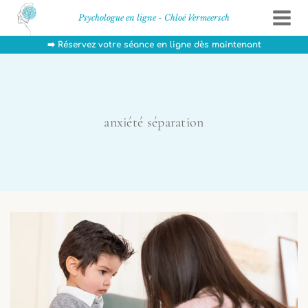
Aller
Psychologue en ligne - Chloé Vermeersch
au
contenu
➡️ Réservez votre séance en ligne dès maintenant
anxiété séparation