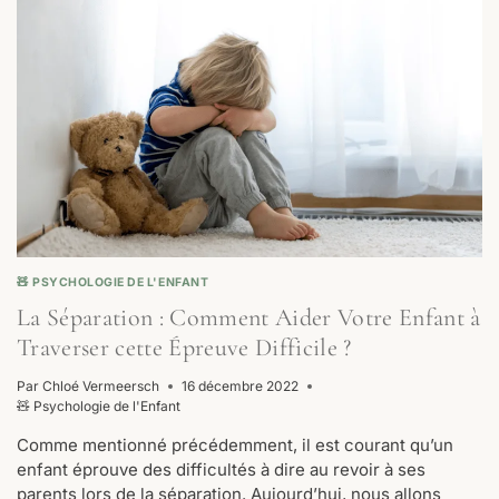
ENFANT
A-
T-
IL
DU
MAL
À
DIRE
AU
REVOIR
?
🧸 PSYCHOLOGIE DE L'ENFANT
La Séparation : Comment Aider Votre Enfant à
Traverser cette Épreuve Difficile ?
Par
Chloé Vermeersch
16 décembre 2022
🧸 Psychologie de l'Enfant
Comme mentionné précédemment, il est courant qu’un
enfant éprouve des difficultés à dire au revoir à ses
parents lors de la séparation. Aujourd’hui, nous allons