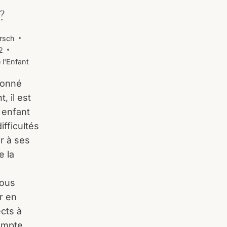
?
rsch
2
 l'Enfant
onné
 il est
 enfant
fficultés
ir à ses
e la
nous
r en
ects à
ompte