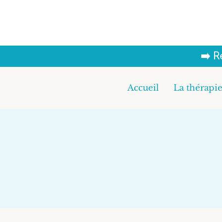
Aller
au
contenu
➡️ 
Accueil
La thérapie