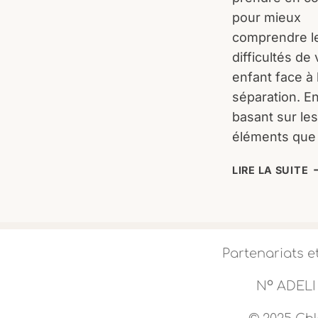
pour mieux
comprendre l
difficultés de 
enfant face à 
séparation. E
basant sur les
éléments qu
L
LIRE LA SUITE
S
:
C
A
V
Partenariats e
E
À
o
N
ADELI 
T
C