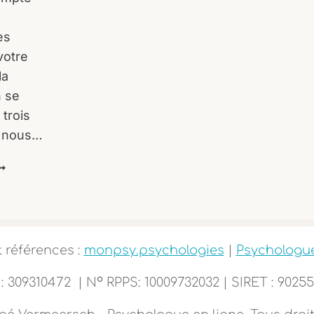
es
votre
la
n se
 trois
e nous…
A
ÉPARATION
OMMENT
IDER
OTRE
t références :
monpsy.psychologies
|
Psychologue
NFANT
o
: 309310472 | N
RPPS: 10009732032 | SIRET : 9025
RAVERSER
ETTE