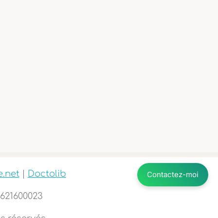
.net
|
Doctolib
Contactez-moi
5621600023