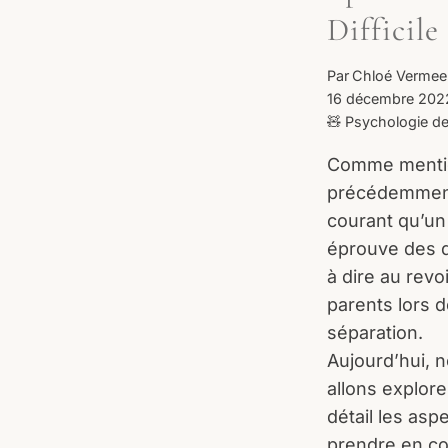
Difficile 
Par
Chloé Vermee
16 décembre 202
🧸 Psychologie de
Comme menti
précédemment,
courant qu’un
éprouve des di
à dire au revo
parents lors d
séparation.
Aujourd’hui, 
allons explore
détail les asp
prendre en c