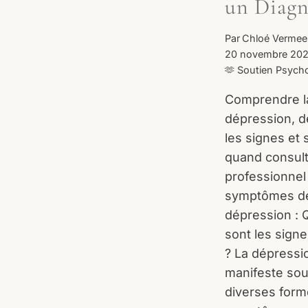
un Diagn
Par
Chloé Vermee
20 novembre 20
🫶 Soutien Psych
Comprendre l
dépression, d
les signes et 
quand consult
professionnel
symptômes de
dépression : 
sont les signe
? La dépressi
manifeste so
diverses form