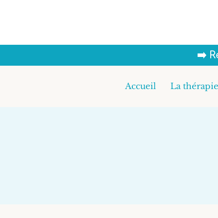
Aller
au
contenu
➡️ 
Accueil
La thérapie