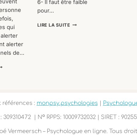
euvent
6- Il faut être faible
personne
pour…
efois,
10
LIRE LA SUITE
es qui
IDÉES
alerter
REÇUES
t alerter
SUR
LA
nnels de…
PSYCHOLOGIE
EST
ET
E
LE.LA
ÉPRESSION
PSYCHOLOGUE
DENTIFIEZ
OS
t références :
monpsy.psychologies
|
Psychologue
YMPTÔMES
T
o
: 309310472 | N
RPPS: 10009732032 | SIRET : 9025
AITES
N
oé Vermeersch – Psychologue en ligne. Tous droit
EST