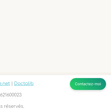
.net
|
Doctolib
Contactez-moi
5621600023
s réservés.