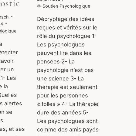
ostic
🫶 Soutien Psychologique
rsch
Décryptage des idées
24
reçues et vérités sur le
ologique
rôle du psychologue 1-
a
Les psychologues
étecter
peuvent lire dans les
savoir
pensées 2- La
er un
psychologie n’est pas
 1- Les
une science 3- La
 la
thérapie est seulement
Quelles
pour les personnes
s alertes
« folles » 4- La thérapie
on se
dure des années 5-
us
Les psychologues sont
es, et ses
comme des amis payés