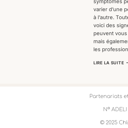
symptômes p
varier d’une 
à l’autre. Tout
voici des sign
peuvent vous 
mais égalemen
les professio
T
LIRE LA SUITE
D
D
:
I
V
Partenariats e
S
E
o
N
ADELI 
F
U
© 2025 Chl
T