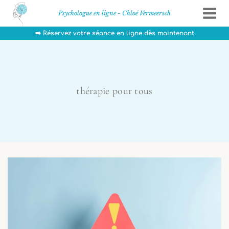
Aller
Psychologue en ligne - Chloé Vermeersch
au
contenu
➡️ Réservez votre séance en ligne dès maintenant
thérapie pour tous