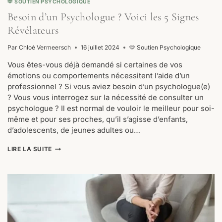
🫶 SOUTIEN PSYCHOLOGIQUE
Besoin d’un Psychologue ? Voici les 5 Signes
Révélateurs
Par
Chloé Vermeersch
16 juillet 2024
🫶 Soutien Psychologique
Vous êtes-vous déjà demandé si certaines de vos
émotions ou comportements nécessitent l’aide d’un
professionnel ? Si vous aviez besoin d’un psychologue(e)
? Vous vous interrogez sur la nécessité de consulter un
psychologue ? Il est normal de vouloir le meilleur pour soi-
même et pour ses proches, qu’il s’agisse d’enfants,
d’adolescents, de jeunes adultes ou…
BESOIN
LIRE LA SUITE
D’UN
PSYCHOLOGUE
?
VOICI
LES
5
SIGNES
RÉVÉLATEURS