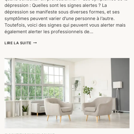
dépression : Quelles sont les signes alertes ? La
dépression se manifeste sous diverses formes, et ses
symptômes peuvent varier d’une personne à l’autre.
Toutefois, voici des signes qui peuvent vous alerter mais
également alerter les professionnels de…
TEST
LIRE LA SUITE
DE
DÉPRESSION
:
IDENTIFIEZ
VOS
SYMPTÔMES
ET
FAITES
UN
TEST
EN
LIGNE
POUR
UN
DIAGNOSTIC