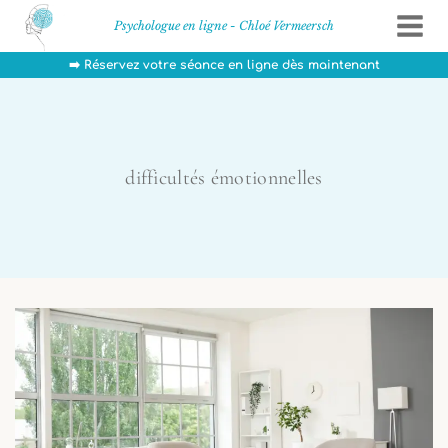
Aller
Psychologue en ligne - Chloé Vermeersch
au
contenu
➡️ Réservez votre séance en ligne dès maintenant
difficultés émotionnelles