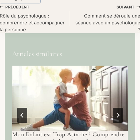
Navigation
PRÉCÉDENT
SUIVANT
de
Rôle du psychologue :
Comment se déroule un
comprendre et accompagner
séance avec un psychologu
l’article
la personne
Articles similaires
Mon Enfant est Trop Attaché ? Comprendre