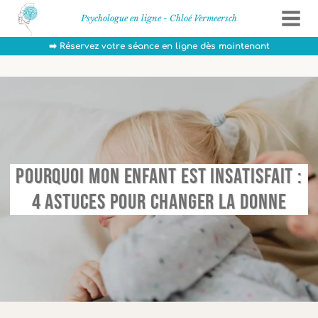
Aller
Psychologue en ligne - Chloé Vermeersch
au
contenu
➡️ Réservez votre séance en ligne dès maintenant
Pourquoi mon enfant est insatisfait :
4 Astuces pour changer la donne