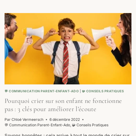
TON
ENFANT
NE
T’ÉCOUTE-
T-
IL
PAS
?
3
QUESTIONS
À
TE
POSER
💬 COMMUNICATION PARENT-ENFANT-ADO
|
🧩 CONSEILS PRATIQUES
Pourquoi crier sur son enfant ne fonctionne
pas : 3 clés pour améliorer l’écoute
Par
Chloé Vermeersch
6 décembre 2022
💬 Communication Parent-Enfant-Ado
,
🧩 Conseils Pratiques
Soyons honnêtes : cela arrive à tout le monde de crier sur