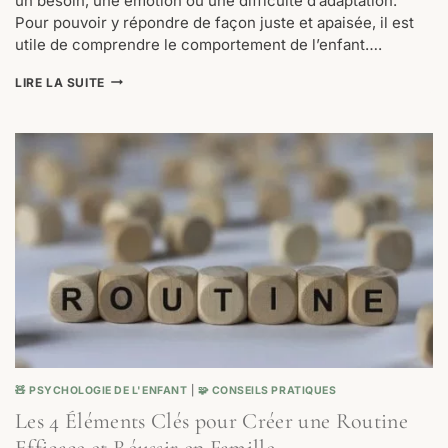
un besoin, une émotion ou une difficulté d’adaptation.
Pour pouvoir y répondre de façon juste et apaisée, il est
utile de comprendre le comportement de l’enfant….
COMPRENDRE
LIRE LA SUITE
LE
COMPORTEMENT
DE
L’ENFANT
GRÂCE
AU
MODÈLE
ABC
🧸 PSYCHOLOGIE DE L'ENFANT
|
🧩 CONSEILS PRATIQUES
Les 4 Éléments Clés pour Créer une Routine