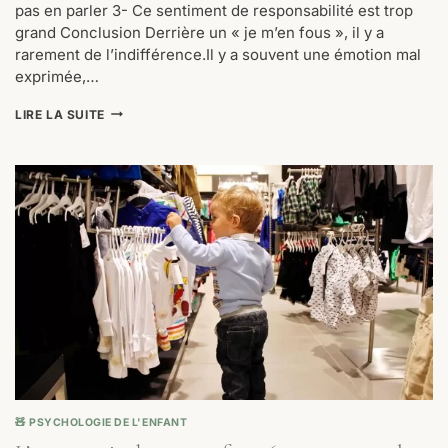
pas en parler 3- Ce sentiment de responsabilité est trop
grand Conclusion Derrière un « je m’en fous », il y a
rarement de l’indifférence.Il y a souvent une émotion mal
exprimée,…
3
LIRE LA SUITE
RÉPONSES
AUX
« JE
M’EN
FOUS »
DES
ADOS
(ET
CE
QUE
CELA
SIGNIFIE
VRAIMENT)
🧸 PSYCHOLOGIE DE L'ENFANT