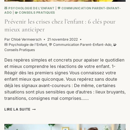
🧸 PSYCHOLOGIE DE L'ENFANT
|
💬 COMMUNICATION PARENT-ENFANT-
ADO
|
🧩 CONSEILS PRATIQUES
Prévenir les crises chez l’enfant : 6 clés pour
mieux anticiper
Par
Chloé Vermeersch
21 novembre 2022
🧸 Psychologie de l'Enfant
,
💬 Communication Parent-Enfant-Ado
,
🧩
Conseils Pratiques
Des repères simples et concrets pour apaiser le quotidien
et mieux comprendre les réactions de votre enfant. 1-
Réagir dès les premiers signes Vous connaissez votre
enfant mieux que quiconque. Vous repérez sans doute
déjà les signaux avant-coureurs : De même, certaines
situations sont plus sensibles que d’autres : lieux bruyants,
transitions, consignes mal comprises……
PRÉVENIR
LIRE LA SUITE
LES
CRISES
CHEZ
L’ENFANT