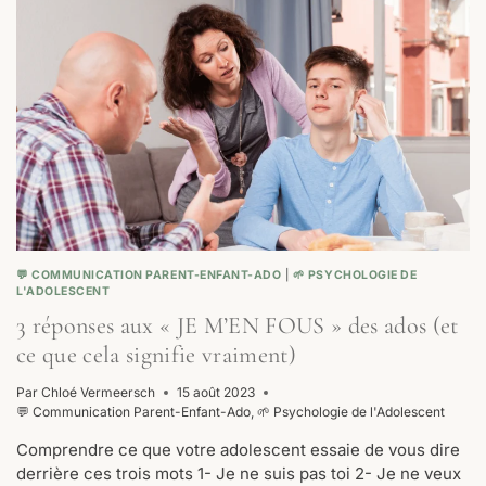
INSATISFAIT
:
4
ASTUCES
POUR
CHANGER
LA
DONNE
💬 COMMUNICATION PARENT-ENFANT-ADO
|
🌱 PSYCHOLOGIE DE
L'ADOLESCENT
3 réponses aux « JE M’EN FOUS » des ados (et
ce que cela signifie vraiment)
Par
Chloé Vermeersch
15 août 2023
💬 Communication Parent-Enfant-Ado
,
🌱 Psychologie de l'Adolescent
Comprendre ce que votre adolescent essaie de vous dire
derrière ces trois mots 1- Je ne suis pas toi 2- Je ne veux