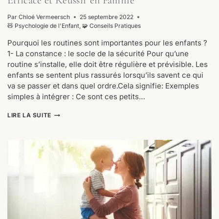
Efficace et Réussir en Famille
Par
Chloé Vermeersch
25 septembre 2022
🧸 Psychologie de l'Enfant
,
🧩 Conseils Pratiques
Pourquoi les routines sont importantes pour les enfants ?
1- La constance : le socle de la sécurité Pour qu’une
routine s’installe, elle doit être régulière et prévisible. Les
enfants se sentent plus rassurés lorsqu’ils savent ce qui
va se passer et dans quel ordre.Cela signifie: Exemples
simples à intégrer : Ce sont ces petits…
LES
LIRE LA SUITE
4
ÉLÉMENTS
CLÉS
POUR
CRÉER
UNE
ROUTINE
EFFICACE
ET
RÉUSSIR
EN
FAMILLE