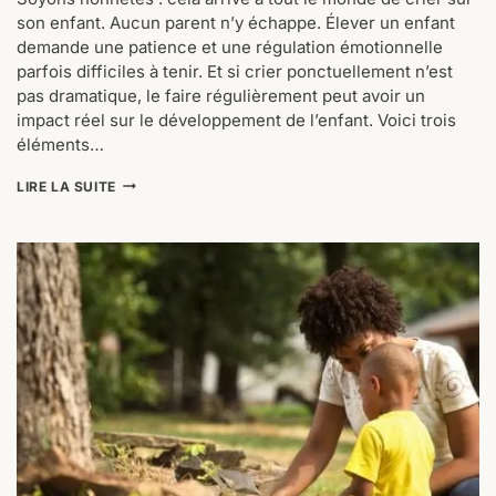
son enfant. Aucun parent n’y échappe. Élever un enfant
demande une patience et une régulation émotionnelle
parfois difficiles à tenir. Et si crier ponctuellement n’est
pas dramatique, le faire régulièrement peut avoir un
impact réel sur le développement de l’enfant. Voici trois
éléments…
POURQUOI
LIRE LA SUITE
CRIER
SUR
SON
ENFANT
NE
FONCTIONNE
PAS
:
3
CLÉS
POUR
AMÉLIORER
L’ÉCOUTE