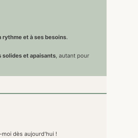
n rythme et à ses besoins
.
 solides et apaisants
, autant pour
moi dès aujourd’hui !