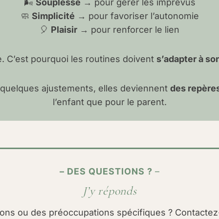
🌬️
Souplesse
→ pour gérer les imprévus
🧼
Simplicité
→ pour favoriser l’autonomie
🎈
Plaisir
→ pour renforcer le lien
. C’est pourquoi les routines doivent
s’adapter à so
t quelques ajustements, elles deviennent
des repères
l’enfant que pour le parent.
– DES QUESTIONS ?
–
J’y réponds
ons ou des préoccupations spécifiques ? Contactez-