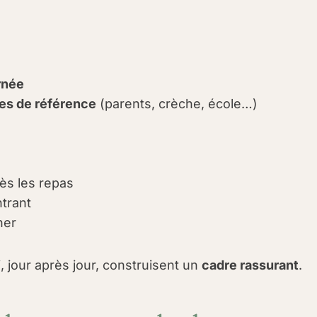
rnée
tes de référence
(parents, crèche, école…)
rès les repas
trant
her
, jour après jour, construisent un
cadre rassurant
.