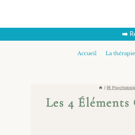
Aller
au
contenu
➡️ 
Accueil
La thérapie
/
🧸 Psychologie
Les 4 Éléments 