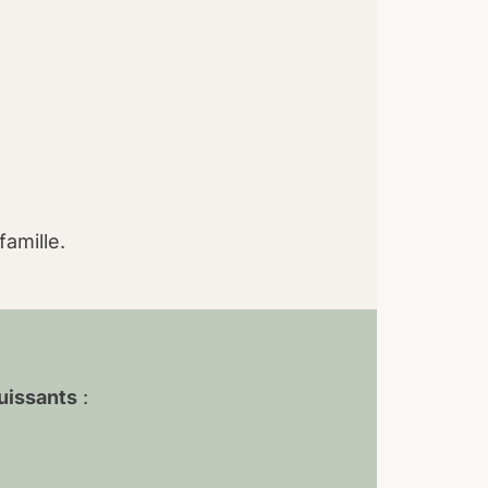
famille.
puissants
: