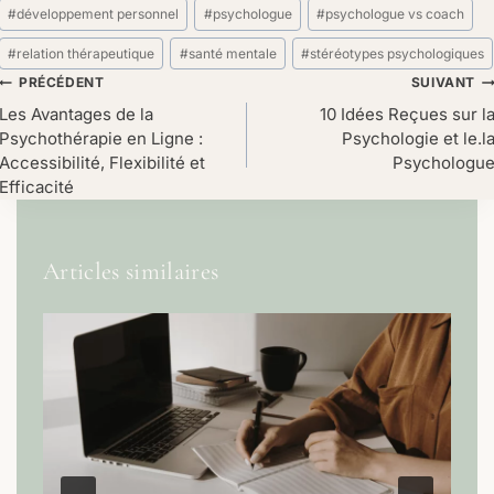
la
#
développement personnel
#
psychologue
#
psychologue vs coach
publication :
#
relation thérapeutique
#
santé mentale
#
stéréotypes psychologiques
Navigation
PRÉCÉDENT
SUIVANT
de
Les Avantages de la
10 Idées Reçues sur l
Psychothérapie en Ligne :
Psychologie et le.l
l’article
Accessibilité, Flexibilité et
Psychologu
Efficacité
Articles similaires