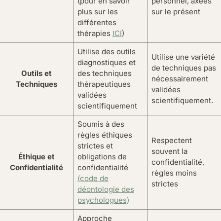
(pour en savoir
personnel, axées
plus sur les
sur le présent
différentes
thérapies
ICI
)
Utilise des outils
Utilise une variété
diagnostiques et
de techniques pas
Outils et
des techniques
nécessairement
Techniques
thérapeutiques
validées
validées
scientifiquement.
scientifiquement
Soumis à des
règles éthiques
Respectent
strictes et
souvent la
Éthique et
obligations de
confidentialité,
Confidentialité
confidentialité
règles moins
(code de
strictes
déontologie des
psychologues)
Approche