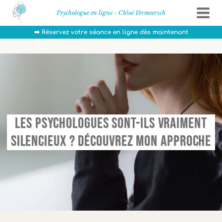
Aller
Psychologue en ligne - Chloé Vermeersch
au
contenu
➡️ Réservez votre séance en ligne dès maintenant
Les Psychologues Sont-Ils Vraiment
Silencieux ? Découvrez Mon Approche