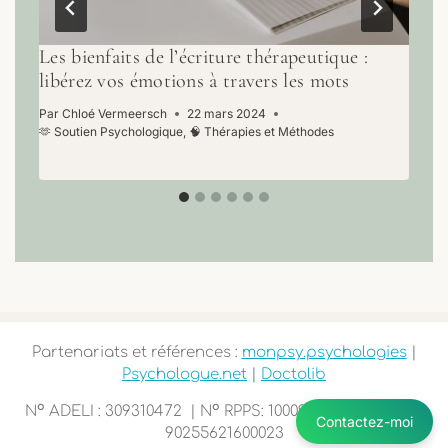
Les bienfaits de l’écriture thérapeutique :
libérez vos émotions à travers les mots
Par
Chloé Vermeersch
22 mars 2024
🫶 Soutien Psychologique
,
🧠 Thérapies et Méthodes
Partenariats et références :
monpsy.psychologies
|
Psychologue.net
|
Doctolib
o
o
N
ADELI : 309310472 | N
RPPS: 10009732032 | SIRET :
Contactez-moi
90255621600023