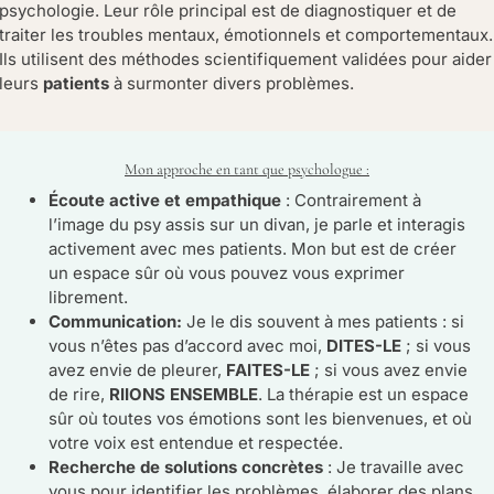
psychologie. Leur rôle principal est de diagnostiquer et de
traiter les troubles mentaux, émotionnels et comportementaux.
Ils utilisent des méthodes scientifiquement validées pour aider
leurs
patients
à surmonter divers problèmes.
Mon approche en tant que psychologue :
Écoute active et empathique
: Contrairement à
l’image du psy assis sur un divan, je parle et interagis
activement avec mes patients. Mon but est de créer
un espace sûr où vous pouvez vous exprimer
librement.
Communication:
Je le dis souvent à mes patients : si
vous n’êtes pas d’accord avec moi,
DITES-LE
; si vous
avez envie de pleurer,
FAITES-LE
; si vous avez envie
de rire,
RIIONS ENSEMBLE
. La thérapie est un espace
sûr où toutes vos émotions sont les bienvenues, et où
votre voix est entendue et respectée.
Recherche de solutions concrètes
: Je travaille avec
vous pour identifier les problèmes, élaborer des plans